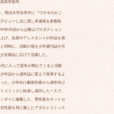
和高等学校卒。
年、明治大学在学中に『ウサギのかご
でデビューし主に貸し本漫画を多数執
960
年代頃からは横山プロダクション
ち上げ、自身やアシスタントの作品を発
ると同時に、活動の場を少年週刊誌や月
、少女雑誌に広げて活躍した。
年代に入って貸本が廃れてくると活動
を少年誌から成年誌に変えて執筆するよ
なった。少年向け劇画作家から成年向け
ルトコミックに転身し成功した一人で、
ゲンダイに連載した、男性器をオットセ
、女性器を貝に擬したアダルトコミック