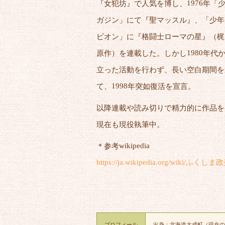
『女犯坊』で人気を博し、
1976
年「
ガジン」にて『聖マッスル』、「少年
ピオン」に『格闘士ローマの星』（梶
原作）を連載した。しかし
1980
年代
立った活動を行わず、長い空白期間を
て、
1998
年突如復活を宣言。
以降連載や読み切りで精力的に作品を
現在も現役執筆中。
＊参考
wikipedia
https://ja.wikipedia.org/wiki/ふくしま
プロフィール
出身：北海道大成町（現在の