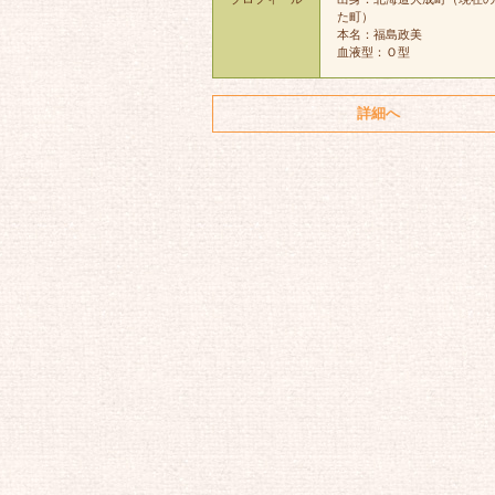
た町）
本名：福島政美
血液型：Ｏ型
詳細へ