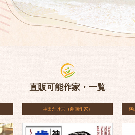
直販可能作家・一覧
神田たけ志（劇画作家）
横